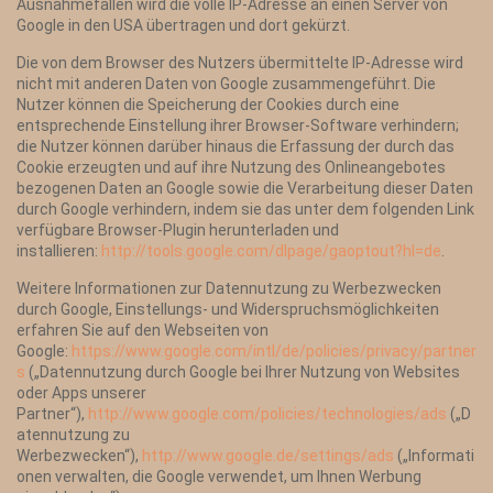
Ausnahmefällen wird die volle IP-Adresse an einen Server von
Google in den USA übertragen und dort gekürzt.
Die von dem Browser des Nutzers übermittelte IP-Adresse wird
nicht mit anderen Daten von Google zusammengeführt. Die
Nutzer können die Speicherung der Cookies durch eine
entsprechende Einstellung ihrer Browser-Software verhindern;
die Nutzer können darüber hinaus die Erfassung der durch das
Cookie erzeugten und auf ihre Nutzung des Onlineangebotes
bezogenen Daten an Google sowie die Verarbeitung dieser Daten
durch Google verhindern, indem sie das unter dem folgenden Link
verfügbare Browser-Plugin herunterladen und
installieren:
http://tools.google.com/dlpage/gaoptout?hl=de
.
Weitere Informationen zur Datennutzung zu Werbezwecken
durch Google, Einstellungs- und Widerspruchsmöglichkeiten
erfahren Sie auf den Webseiten von
Google:
https://www.google.com/intl/de/policies/privacy/partner
s
(„Datennutzung durch Google bei Ihrer Nutzung von Websites
oder Apps unserer
Partner“),
http://www.google.com/policies/technologies/ads
(„D
atennutzung zu
Werbezwecken“),
http://www.google.de/settings/ads
(„Informati
onen verwalten, die Google verwendet, um Ihnen Werbung